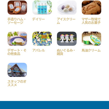
手造りハム・
デイリー
アイスクリー
マザー牧場で
ソーセージ
ム
人気のお菓子
デザート・そ
アパレル
ぬいぐるみ・
馬油クリーム
の他食品
雑貨
スタッフのオ
ススメ