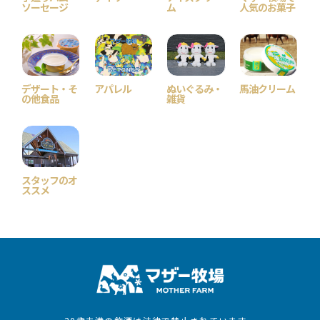
ソーセージ
ム
人気のお菓子
デザート・そ
アパレル
ぬいぐるみ・
馬油クリーム
の他食品
雑貨
スタッフのオ
ススメ