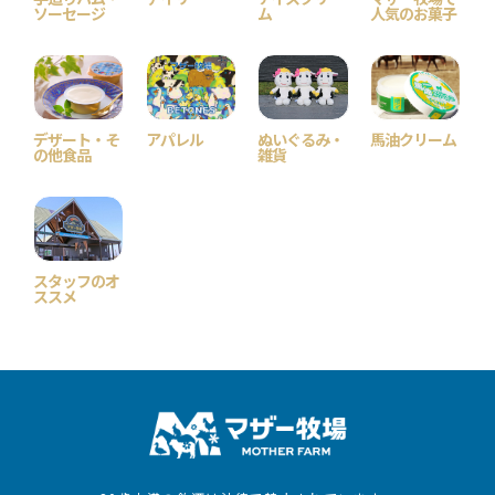
ソーセージ
ム
人気のお菓子
デザート・そ
アパレル
ぬいぐるみ・
馬油クリーム
の他食品
雑貨
スタッフのオ
ススメ