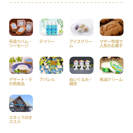
手造りハム・
デイリー
アイスクリー
マザー牧場で
ソーセージ
ム
人気のお菓子
デザート・そ
アパレル
ぬいぐるみ・
馬油クリーム
の他食品
雑貨
スタッフのオ
ススメ