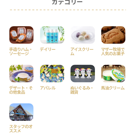
カテゴリー
手造りハム・
デイリー
アイスクリー
マザー牧場で
ソーセージ
ム
人気のお菓子
デザート・そ
アパレル
ぬいぐるみ・
馬油クリーム
の他食品
雑貨
スタッフのオ
ススメ