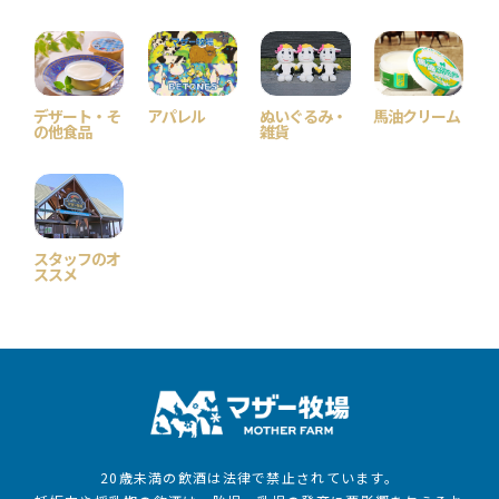
デザート・そ
アパレル
ぬいぐるみ・
馬油クリーム
の他食品
雑貨
スタッフのオ
ススメ
20歳未満の飲酒は法律で禁止されています。