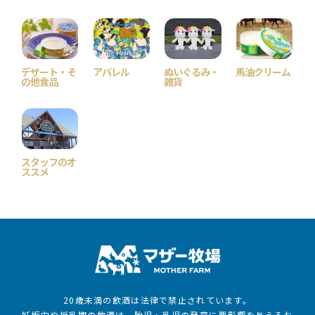
デザート・そ
アパレル
ぬいぐるみ・
馬油クリーム
の他食品
雑貨
スタッフのオ
ススメ
20歳未満の飲酒は法律で禁止されています。
妊娠中や授乳期の飲酒は、胎児・乳児の発育に悪影響を与えるお